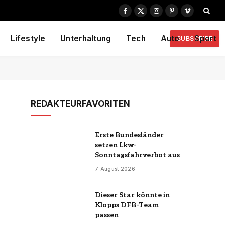
Facebook
X
Instagram
Pinterest
Vimeo
(Twitter)
Lifestyle
Unterhaltung
Tech
Auto
Sport
SUBSCRIBE
REDAKTEURFAVORITEN
Erste Bundesländer
setzen Lkw-
Sonntagsfahrverbot aus
7 August 2026
Dieser Star könnte in
Klopps DFB-Team
passen