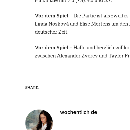
Halbfinale mit 7:6 (7:4), 4:6 und 5:7.
Vor dem Spiel –
Die Partie ist als zweite
Linda Nosková und Elise Mertens um den Ei
deutscher Zeit.
Vor dem Spiel –
Hallo und herzlich wil
zwischen Alexander Zverev und Taylor Fri
SHARE.
wochentlich.de