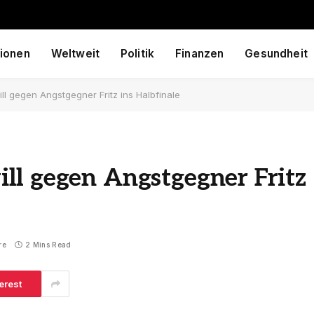
ionen
Weltweit
Politik
Finanzen
Gesundheit
l gegen Angstgegner Fritz ins Halbfinale
ll gegen Angstgegner Fritz
re
2 Mins Read
erest