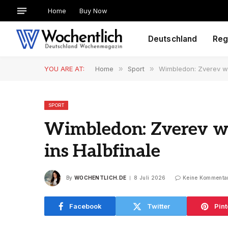
Home
Buy Now
Deutschland
Reg
YOU ARE AT:
Home
»
Sport
»
Wimbledon: Zverev wil
SPORT
Wimbledon: Zverev wi
ins Halbfinale
By
WOCHENTLICH.DE
8 Juli 2026
Keine Kommenta
Facebook
Twitter
Pint