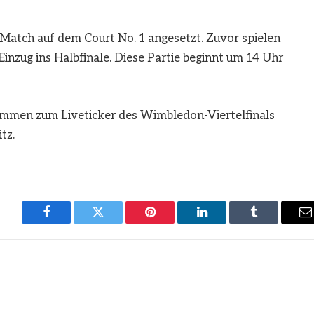
s Match auf dem Court No. 1 angesetzt. Zuvor spielen
nzug ins Halbfinale. Diese Partie beginnt um 14 Uhr
lkommen zum
Liveticker
des Wimbledon-Viertelfinals
tz.
Facebook
Twitter
Pinterest
LinkedIn
Tumblr
E