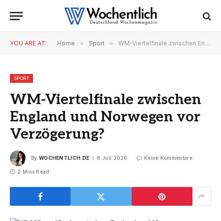
YOU ARE AT:
Home
»
Sport
»
WM-Viertelfinale zwischen England und Norwegen vor Verzögerung?
SPORT
WM-Viertelfinale zwischen
England und Norwegen vor
Verzögerung?
By
WOCHENTLICH.DE
8 Juli 2026
Keine Kommentare
2 Mins Read