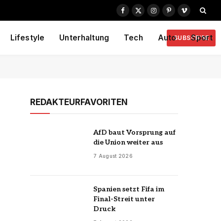
Facebook
X
Instagram
Pinterest
Vimeo
(Twitter)
Lifestyle
Unterhaltung
Tech
Auto
Sport
SUBSCRIBE
REDAKTEURFAVORITEN
AfD baut Vorsprung auf
die Union weiter aus
7 August 2026
Spanien setzt Fifa im
Final-Streit unter
Druck