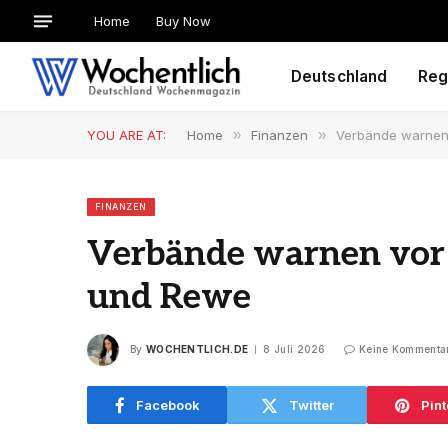
Home
Buy Now
Deutschland
Reg
YOU ARE AT:
Home
»
Finanzen
»
Verbände warnen
FINANZEN
Verbände warnen vor
und Rewe
By
WOCHENTLICH.DE
8 Juli 2026
Keine Kommenta
Facebook
Twitter
Pint