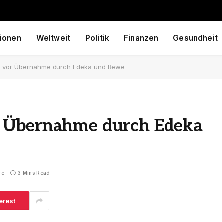
ionen
Weltweit
Politik
Finanzen
Gesundheit
 vor Übernahme durch Edeka und Rewe
 Übernahme durch Edeka
re
3 Mins Read
erest