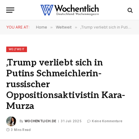
YOU ARE AT:
Home
»
Weltweit
»
‚Trump verliebt sich in Putins Schmeichlerin-russischer Oppositionsaktivistin Kara-Murza
WELTWEIT
‚Trump verliebt sich in
Putins Schmeichlerin-
russischer
Oppositionsaktivistin Kara-
Murza
By
WOCHENTLICH.DE
31 Juli 2025
Keine Kommentare
3 Mins Read