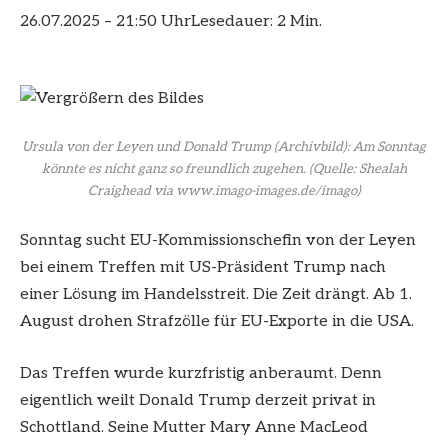
26.07.2025 – 21:50 Uhr
Lesedauer: 2 Min.
Ursula von der Leyen und Donald Trump (Archivbild): Am Sonntag
könnte es nicht ganz so freundlich zugehen.
(Quelle: Shealah
Craighead via www.imago-images.de/imago)
Sonntag sucht EU-Kommissionschefin von der Leyen
bei einem Treffen mit US-Präsident Trump nach
einer Lösung im Handelsstreit. Die Zeit drängt. Ab 1.
August drohen Strafzölle für EU-Exporte in die USA.
Das Treffen wurde kurzfristig anberaumt. Denn
eigentlich weilt Donald Trump derzeit privat in
Schottland. Seine Mutter Mary Anne MacLeod