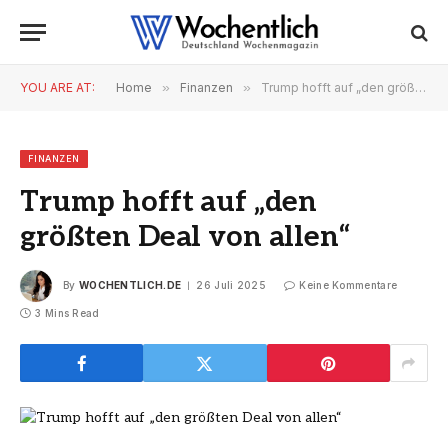
YOU ARE AT:
Home
»
Finanzen
»
Trump hofft auf „den größten Deal von allen“
FINANZEN
Trump hofft auf „den
größten Deal von allen“
By
WOCHENTLICH.DE
26 Juli 2025
Keine Kommentare
3 Mins Read