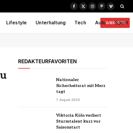
Facebook
X
Instagram
Pinterest
Vimeo
(Twitter)
Lifestyle
Unterhaltung
Tech
Auto
Sport
SUBSCRIBE
REDAKTEURFAVORITEN
zu
Nationaler
Sicherheitsrat mit Merz
tagt
7 August 2026
Viktoria Köln verliert
Sturmtalent kurz vor
Saisonstart