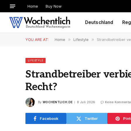
Home
Buy Now
Deutschland
Reg
YOU ARE AT:
Home
»
Lifestyle
»
Strandbetreiber v
LIFESTYLE
Strandbetreiber verbi
Recht?
By
WOCHENTLICH.DE
8 Juli 2026
Keine Kommenta
Facebook
Twitter
Pint