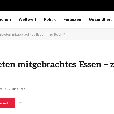
ionen
Weltweit
Politik
Finanzen
Gesundheit
erbieten mitgebrachtes Essen – zu Recht?
eten mitgebrachtes Essen – 
re
3 Mins Read
erest