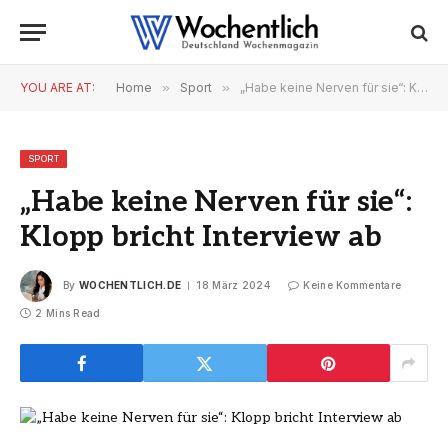
YOU ARE AT:
Home
»
Sport
»
„Habe keine Nerven für sie“: Klopp bricht Interview ab
SPORT
„Habe keine Nerven für sie“:
Klopp bricht Interview ab
By
WOCHENTLICH.DE
18 März 2024
Keine Kommentare
2 Mins Read