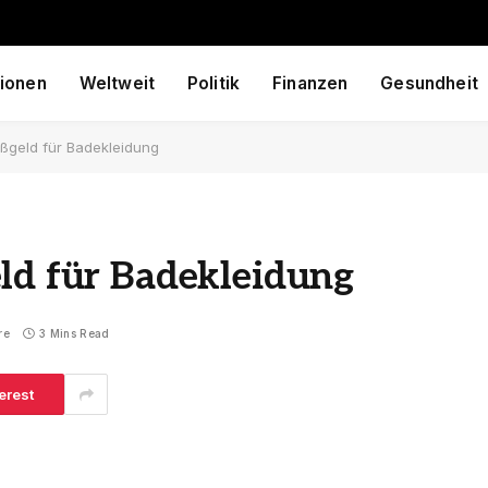
ionen
Weltweit
Politik
Finanzen
Gesundheit
ußgeld für Badekleidung
ld für Badekleidung
re
3 Mins Read
erest