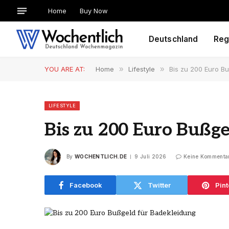
Home
Buy Now
Deutschland
Reg
YOU ARE AT:
Home
»
Lifestyle
»
Bis zu 200 Euro B
LIFESTYLE
Bis zu 200 Euro Bußge
By
WOCHENTLICH.DE
9 Juli 2026
Keine Kommenta
Facebook
Twitter
Pint