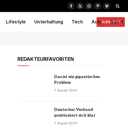
Facebook
X
Instagram
Pinterest
Vimeo
(Twitter)
Lifestyle
Unterhaltung
Tech
Auto
Sport
SUBSCRIBE
REDAKTEURFAVORITEN
Das ist ein gigantisches
Problem
7 August 2026
Deutscher Verband
positioniert sich klar
7 August 2026