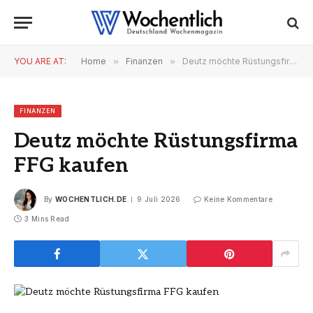
YOU ARE AT:
Home
»
Finanzen
»
Deutz möchte Rüstungsfirma FFG kaufen
FINANZEN
Deutz möchte Rüstungsfirma
FFG kaufen
By
WOCHENTLICH.DE
9 Juli 2026
Keine Kommentare
3 Mins Read