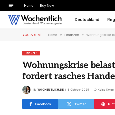
Home
Buy Now
Deutschland
Reg
YOU ARE AT:
Home
»
Finanzen
»
Wohnungskrise bel
FINANZEN
Wohnungskrise belaste
fordert rasches Hande
By
WOCHENTLICH.DE
6 Oktober 2025
Keine Komm
Facebook
Twitter
Pint