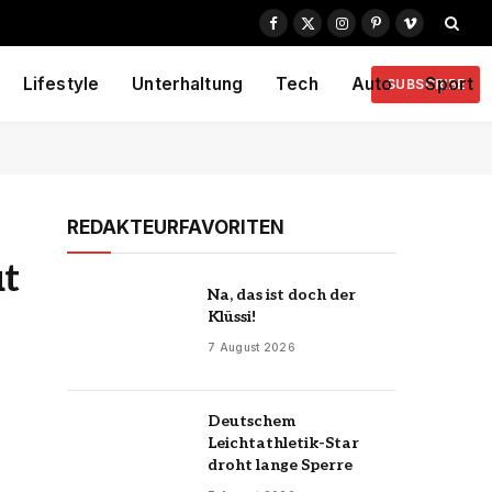
Facebook
X
Instagram
Pinterest
Vimeo
(Twitter)
Lifestyle
Unterhaltung
Tech
Auto
Sport
SUBSCRIBE
REDAKTEURFAVORITEN
ut
Na, das ist doch der
Klüssi!
7 August 2026
Deutschem
Leichtathletik-Star
droht lange Sperre