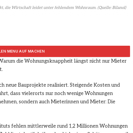
, die Wirtschaft leidet unter fehlendem Wohnraum.
(Quelle: Bilanol)
arum die Wohnungsknappheit längst nicht nur Mieter
ARTIKEL TEILEN
t.
h neue Bauprojekte realisiert. Steigende Kosten und
ührt, dass vielerorts nur noch wenige Wohnungen
nehmen, sondern auch Mieterinnen und Mieter: Die
tituts fehlen mittlerweile rund 1,2 Millionen Wohnungen