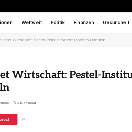
ionen
Weltweit
Politik
Finanzen
Gesundheit
astet Wirtschaft: Pestel-Institut fordert rasches Handeln
t Wirtschaft: Pestel-Instit
ln
entare
3 Mins Read
erest