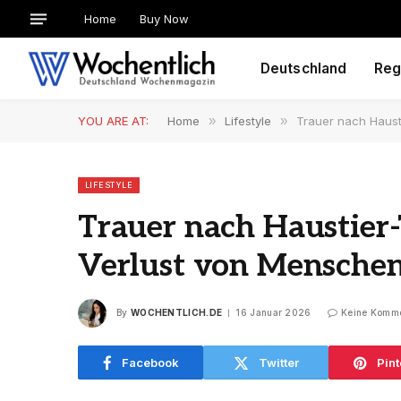
Home
Buy Now
Deutschland
Reg
YOU ARE AT:
Home
»
Lifestyle
»
Trauer nach Hausti
LIFESTYLE
Trauer nach Haustier-T
Verlust von Mensche
By
WOCHENTLICH.DE
16 Januar 2026
Keine Komm
Facebook
Twitter
Pint