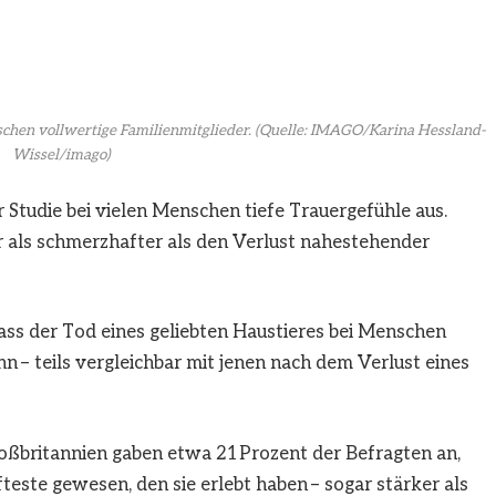
chen vollwertige Familienmitglieder.
(Quelle: IMAGO/Karina Hessland-
Wissel/imago)
r Studie bei vielen Menschen tiefe Trauergefühle aus.
r als schmerzhafter als den Verlust nahestehender
ss der Tod eines geliebten Haustieres bei Menschen
n – teils vergleichbar mit jenen nach dem Verlust eines
oßbritannien gaben etwa 21 Prozent der Befragten an,
fteste gewesen, den sie erlebt haben – sogar stärker als