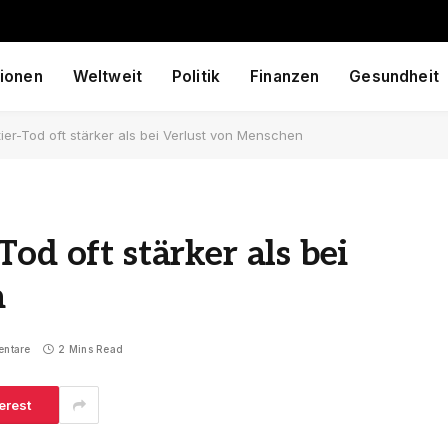
ionen
Weltweit
Politik
Finanzen
Gesundheit
er-Tod oft stärker als bei Verlust von Menschen
od oft stärker als bei
n
entare
2 Mins Read
erest