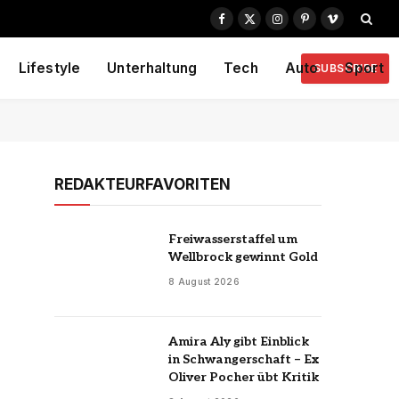
Facebook
X
Instagram
Pinterest
Vimeo
(Twitter)
Lifestyle
Unterhaltung
Tech
Auto
Sport
SUBSCRIBE
REDAKTEURFAVORITEN
Freiwasserstaffel um
Wellbrock gewinnt Gold
8 August 2026
Amira Aly gibt Einblick
in Schwangerschaft – Ex
Oliver Pocher übt Kritik