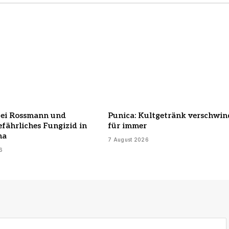
bei Rossmann und
Punica: Kultgetränk verschwin
efährliches Fungizid in
für immer
ha
7 August 2026
6