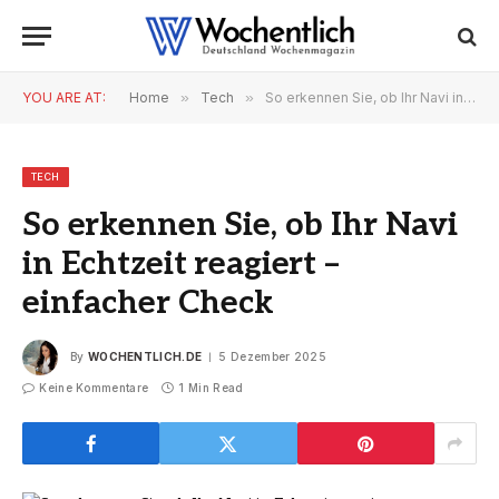
YOU ARE AT:
Home
»
Tech
»
So erkennen Sie, ob Ihr Navi in Echtzeit reagiert – einfacher Check
TECH
So erkennen Sie, ob Ihr Navi
in Echtzeit reagiert –
einfacher Check
By
WOCHENTLICH.DE
5 Dezember 2025
Keine Kommentare
1 Min Read