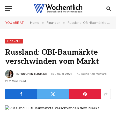
YOU ARE AT:
Home
»
Finanzen
»
Russland: OBI-Baumärkte verschwinden vom Markt
FINANZEN
Russland: OBI-Baumärkte
verschwinden vom Markt
By
WOCHENTLICH.DE
15 Januar 2026
Keine Kommentare
2 Mins Read