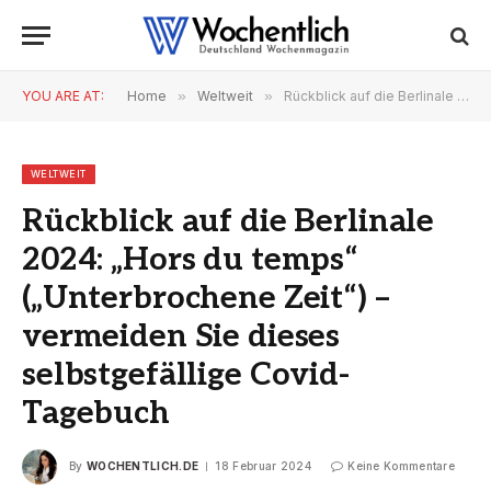
YOU ARE AT:
Home
»
Weltweit
»
Rückblick auf die Berlinale 2024: „Hors du temps“ („Unterbrochene Zeit“) – vermeiden Sie dieses selbstgefällige Covid-Tagebuch
WELTWEIT
Rückblick auf die Berlinale
2024: „Hors du temps“
(„Unterbrochene Zeit“) –
vermeiden Sie dieses
selbstgefällige Covid-
Tagebuch
By
WOCHENTLICH.DE
18 Februar 2024
Keine Kommentare