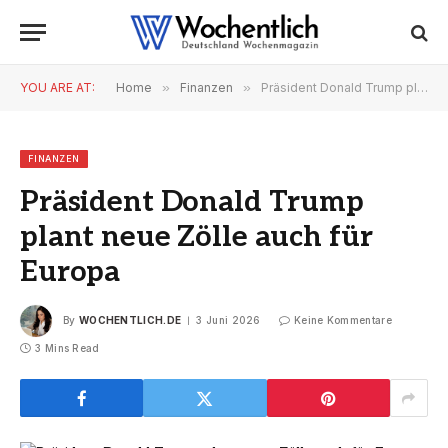
YOU ARE AT:
Home
»
Finanzen
»
Präsident Donald Trump plant neue Zölle auch für Europa
FINANZEN
Präsident Donald Trump
plant neue Zölle auch für
Europa
By
WOCHENTLICH.DE
3 Juni 2026
Keine Kommentare
3 Mins Read