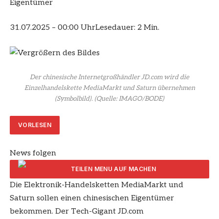
Eigentümer
31.07.2025 – 00:00 Uhr
Lesedauer: 2 Min.
Der chinesische Internetgroßhändler JD.com wird die
Einzelhandelskette MediaMarkt und Saturn übernehmen
(Symbolbild).
(Quelle: IMAGO/BODE)
VORLESEN
News folgen
Die Elektronik-Handelsketten MediaMarkt und
ARTIKEL TEILEN
Saturn sollen einen chinesischen Eigentümer
bekommen. Der Tech-Gigant JD.com