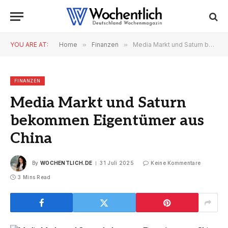
YOU ARE AT:
Home
»
Finanzen
»
Media Markt und Saturn bekommen Eigentümer aus China
FINANZEN
Media Markt und Saturn
bekommen Eigentümer aus
China
By
WOCHENTLICH.DE
31 Juli 2025
Keine Kommentare
3 Mins Read