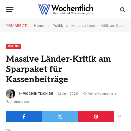
YOU ARE AT:
Home
»
Politik
»
Massive Länder-Kritik am Sparpaket für Kassenbeiträge
POLITIK
Massive Länder-Kritik am
Sparpaket für
Kassenbeiträge
By
WOCHENTLICH.DE
12 Juni 2026
Keine Kommentare
2 Mins Read