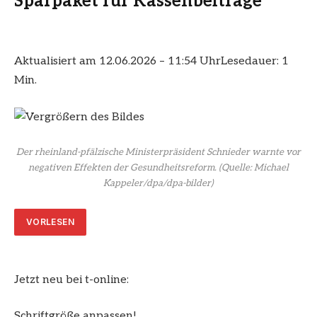
Sparpaket für Kassenbeiträge
Aktualisiert am 12.06.2026 – 11:54 Uhr
Lesedauer: 1
Min.
Der rheinland-pfälzische Ministerpräsident Schnieder warnte vor
negativen Effekten der Gesundheitsreform.
(Quelle: Michael
Kappeler/dpa/dpa-bilder)
VORLESEN
Jetzt neu bei t-online:
Schriftgröße anpassen!