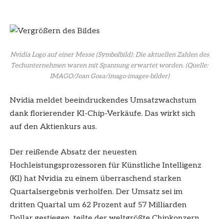
Nvidia Logo auf einer Messe (Symbolbild): Die aktuellen Zahlen des
Techunternehmen waren mit Spannung erwartet worden.
(Quelle:
IMAGO/Joan Gosa/imago-images-bilder)
Nvidia meldet beeindruckendes Umsatzwachstum
dank florierender KI-Chip-Verkäufe. Das wirkt sich
auf den Aktienkurs aus.
Der reißende Absatz der neuesten
Hochleistungsprozessoren für Künstliche Intelligenz
(KI) hat Nvidia zu einem überraschend starken
Quartalsergebnis verholfen. Der Umsatz sei im
dritten Quartal um 62 Prozent auf 57 Milliarden
Dollar gestiegen, teilte der weltgrößte Chipkonzern