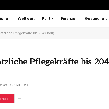
ionen
Weltweit
Politik
Finanzen
Gesundheit
tzliche Pflegekräfte bis 2049 nötig
zliche Pflegekräfte bis 20
entare
1 Min Read
erest