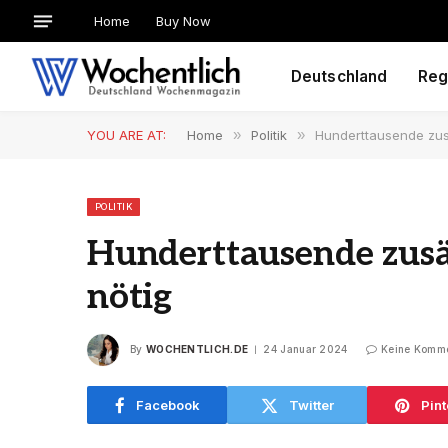
Home
Buy Now
Deutschland
Reg
YOU ARE AT:
Home
»
Politik
»
Hunderttausende zusä
POLITIK
Hunderttausende zusät
nötig
By
WOCHENTLICH.DE
24 Januar 2024
Keine Komm
Facebook
Twitter
Pint