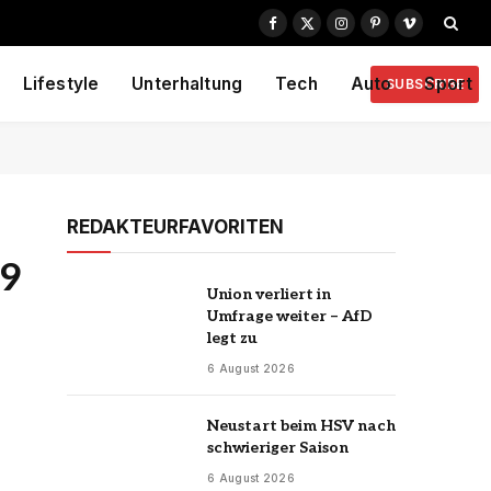
Facebook
X
Instagram
Pinterest
Vimeo
(Twitter)
Lifestyle
Unterhaltung
Tech
Auto
Sport
SUBSCRIBE
REDAKTEURFAVORITEN
49
Union verliert in
Umfrage weiter – AfD
legt zu
6 August 2026
Neustart beim HSV nach
schwieriger Saison
6 August 2026