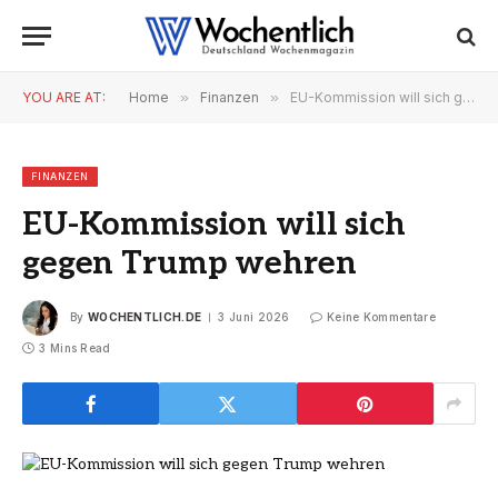
YOU ARE AT:
Home
»
Finanzen
»
EU-Kommission will sich gegen Trump wehren
FINANZEN
EU-Kommission will sich
gegen Trump wehren
By
WOCHENTLICH.DE
3 Juni 2026
Keine Kommentare
3 Mins Read