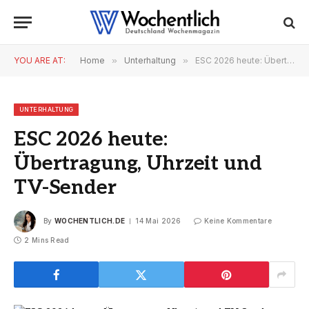
YOU ARE AT:
Home
»
Unterhaltung
»
ESC 2026 heute: Übertragung, Uhrzeit und TV-Sender
UNTERHALTUNG
ESC 2026 heute:
Übertragung, Uhrzeit und
TV-Sender
By
WOCHENTLICH.DE
14 Mai 2026
Keine Kommentare
2 Mins Read