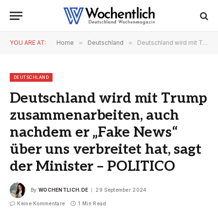
YOU ARE AT:
Home
»
Deutschland
»
Deutschland wird mit Trump zusammenarbeiten, auch nachdem er „Fake News“ über uns verbreitet hat, sagt der Minister – POLITICO
DEUTSCHLAND
Deutschland wird mit Trump
zusammenarbeiten, auch
nachdem er „Fake News“
über uns verbreitet hat, sagt
der Minister – POLITICO
By
WOCHENTLICH.DE
29 September 2024
Keine Kommentare
1 Min Read