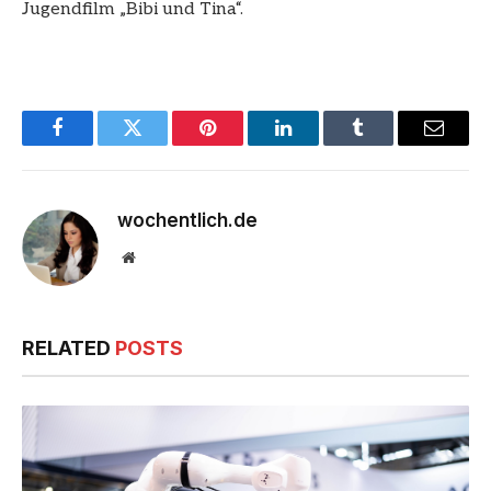
Jugendfilm „Bibi und Tina“.
Facebook
Twitter
Pinterest
LinkedIn
Tumblr
Email
wochentlich.de
Website
RELATED
POSTS