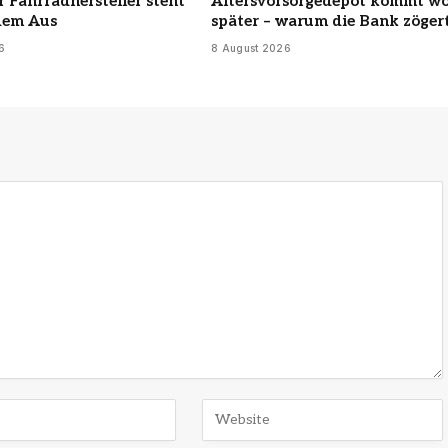
 Fahrradhersteller steht
Altersvorsorgedepot kommt w
 dem Aus
später – warum die Bank zöger
6
8 August 2026