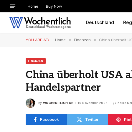
Home
Buy Now
Deutschland
Reg
YOU ARE AT:
Home
»
Finanzen
»
China überholt U
FINANZEN
China überholt USA a
Handelspartner
By
WOCHENTLICH.DE
19 November 2025
Keine Ko
Facebook
Twitter
Pint