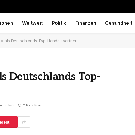
ionen
Weltweit
Politik
Finanzen
Gesundheit
SA als Deutschlands Top-Handelspartner
ls Deutschlands Top-
mmentare
2 Mins Read
erest