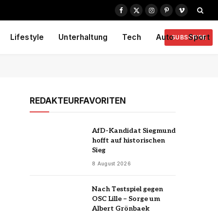
Facebook
X
Instagram
Pinterest
Vimeo
(Twitter)
Lifestyle
Unterhaltung
Tech
Auto
Sport
SUBSCRIBE
REDAKTEURFAVORITEN
AfD-Kandidat Siegmund
hofft auf historischen
Sieg
8 August 2026
Nach Testspiel gegen
OSC Lille – Sorge um
Albert Grönbaek