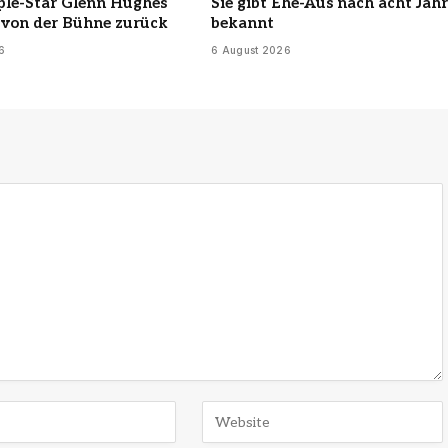
ple-Star Glenn Hughes
Sie gibt Ehe-Aus nach acht Jah
h von der Bühne zurück
bekannt
6
6 August 2026