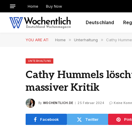
Home
Buy Now
Deutschland
Reg
YOU ARE AT:
Home
»
Unterhaltung
»
Cathy Hummels
UNTERHALTUNG
Cathy Hummels löscht
massiver Kritik
By
WOCHENTLICH.DE
25 Februar 2024
Keine Komm
Facebook
Twitter
Pint