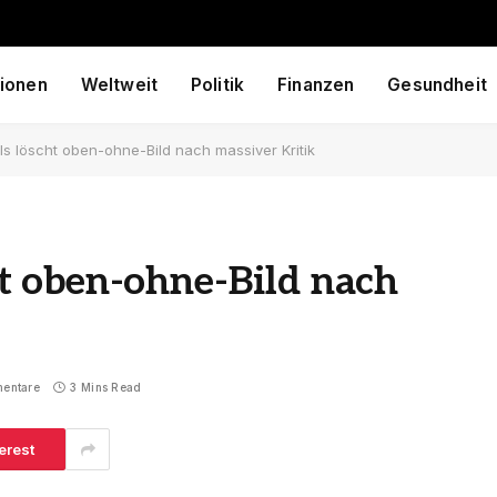
ionen
Weltweit
Politik
Finanzen
Gesundheit
 löscht oben-ohne-Bild nach massiver Kritik
 oben-ohne-Bild nach
entare
3 Mins Read
erest