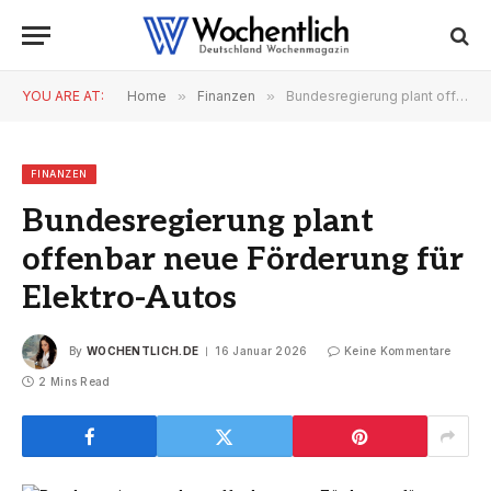
YOU ARE AT:
Home
»
Finanzen
»
Bundesregierung plant offenbar neue Förderung für Elektro-Autos
FINANZEN
Bundesregierung plant
offenbar neue Förderung für
Elektro-Autos
By
WOCHENTLICH.DE
16 Januar 2026
Keine Kommentare
2 Mins Read