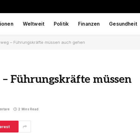
ionen
Weltweit
Politik
Finanzen
Gesundheit
en weg – Führungskräfte müssen auch gehen
g – Führungskräfte müssen
entare
2 Mins Read
erest