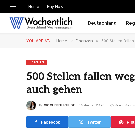
Home
Buy Now
Deutschland
Reg
YOU ARE AT:
Home
»
Finanzen
»
500 Stellen fall
FINANZEN
500 Stellen fallen we
auch gehen
By
WOCHENTLICH.DE
15 Januar 2026
Keine Komm
Facebook
Twitter
Pint