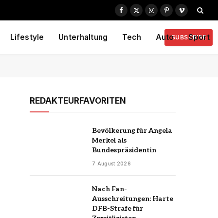
Facebook
X
Instagram
Pinterest
Vimeo
(Twitter)
Lifestyle
Unterhaltung
Tech
Auto
Sport
SUBSCRIBE
REDAKTEURFAVORITEN
Bevölkerung für Angela
Merkel als
Bundespräsidentin
7 August 2026
Nach Fan-
Ausschreitungen: Harte
DFB-Strafe für