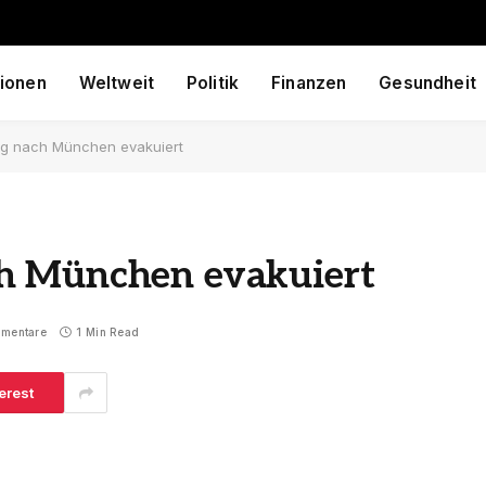
ionen
Weltweit
Politik
Finanzen
Gesundheit
g nach München evakuiert
h München evakuiert
mmentare
1 Min Read
erest