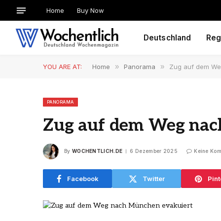
Home
Buy Now
Deutschland
Reg
YOU ARE AT:
Home
»
Panorama
»
Zug auf dem We
PANORAMA
Zug auf dem Weg nac
By
WOCHENTLICH.DE
6 Dezember 2025
Keine Ko
Facebook
Twitter
Pint