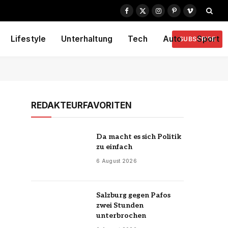
Facebook
X
Instagram
Pinterest
Vimeo
(Twitter)
Lifestyle
Unterhaltung
Tech
Auto
Sport
SUBSCRIBE
REDAKTEURFAVORITEN
Da macht es sich Politik
zu einfach
6 August 2026
Salzburg gegen Pafos
zwei Stunden
unterbrochen