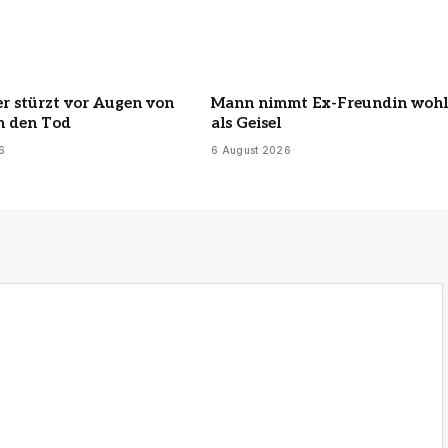
er stürzt vor Augen von
Mann nimmt Ex-Freundin wohl
n den Tod
als Geisel
6
6 August 2026