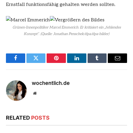
Ernstfall funktionsfähig gehalten werden sollten.
Grünen-Innenpolitiker Marcel Emmerich: Er kritisiert ein „fehlendes
Konzept“. (Quelle: Jonathan Penschek/dpa/dpa-bilder)
Facebook
Twitter
Pinterest
LinkedIn
Tumblr
Email
wochentlich.de
Website
RELATED
POSTS