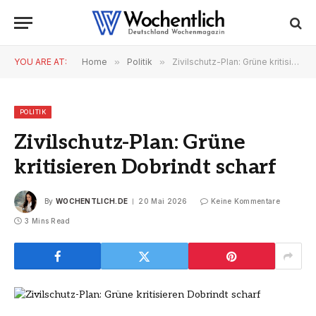
YOU ARE AT:
Home
»
Politik
»
Zivilschutz-Plan: Grüne kritisieren Dobrindt scharf
POLITIK
Zivilschutz-Plan: Grüne
kritisieren Dobrindt scharf
By
WOCHENTLICH.DE
20 Mai 2026
Keine Kommentare
3 Mins Read