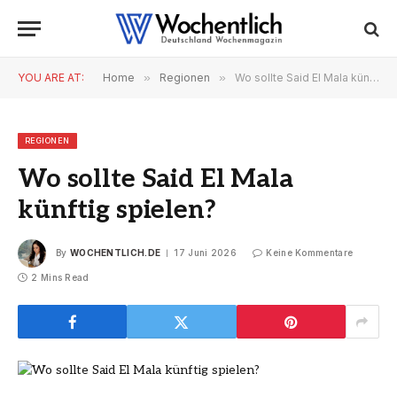
YOU ARE AT:
Home
»
Regionen
»
Wo sollte Said El Mala künftig spielen?
REGIONEN
Wo sollte Said El Mala
künftig spielen?
By
WOCHENTLICH.DE
17 Juni 2026
Keine Kommentare
2 Mins Read