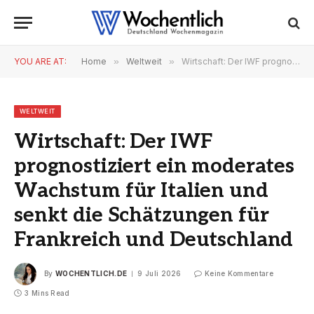
YOU ARE AT:
Home
»
Weltweit
»
Wirtschaft: Der IWF prognostiziert ein moderates Wachstum für Italien und senkt die Schätzungen für Frankreich und Deutschland
WELTWEIT
Wirtschaft: Der IWF
prognostiziert ein moderates
Wachstum für Italien und
senkt die Schätzungen für
Frankreich und Deutschland
By
WOCHENTLICH.DE
9 Juli 2026
Keine Kommentare
3 Mins Read