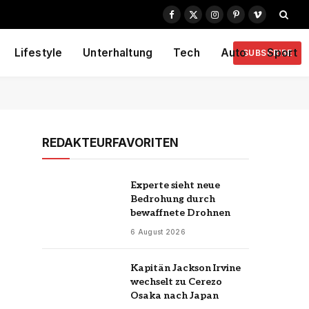
Facebook
X
Instagram
Pinterest
Vimeo
(Twitter)
Lifestyle
Unterhaltung
Tech
Auto
Sport
SUBSCRIBE
REDAKTEURFAVORITEN
Experte sieht neue
Bedrohung durch
bewaffnete Drohnen
6 August 2026
Kapitän Jackson Irvine
wechselt zu Cerezo
Osaka nach Japan