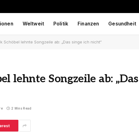
ionen
Weltweit
Politik
Finanzen
Gesundheit
k Schöbel lehnte Songzeile ab: „Das singe ich nicht“
l lehnte Songzeile ab: „Das
re
2 Mins Read
erest