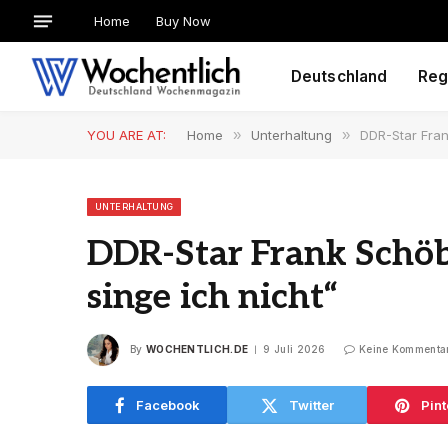
Home
Buy Now
Deutschland
Reg
YOU ARE AT:
Home
»
Unterhaltung
»
DDR-Star Fran
UNTERHALTUNG
DDR-Star Frank Schöbe
singe ich nicht“
By
WOCHENTLICH.DE
9 Juli 2026
Keine Kommenta
Facebook
Twitter
Pint