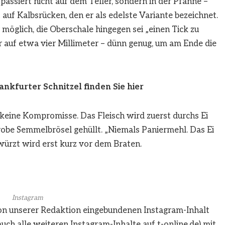
assiert nicht auf dem Teller, sondern in der Pfanne –
auf Kalbsrücken, den er als edelste Variante bezeichnet.
möglich, die Oberschale hingegen sei „einen Tick zu
er auf etwa vier Millimeter – dünn genug, um am Ende die
ankfurter Schnitzel finden Sie hier
keine Kompromisse. Das Fleisch wird zuerst durchs Ei
grobe Semmelbrösel gehüllt. „Niemals Paniermehl. Das Ei
würzt wird erst kurz vor dem Braten.
Instagram
von unserer Redaktion eingebundenen
Instagram
-Inhalt
auch alle weiteren
Instagram
-Inhalte auf t-online.de) mit