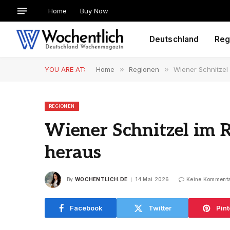
Home
Buy Now
Deutschland
Reg
YOU ARE AT:
Home
»
Regionen
»
Wiener Schnitzel
REGIONEN
Wiener Schnitzel im R
heraus
By
WOCHENTLICH.DE
14 Mai 2026
Keine Komment
Facebook
Twitter
Pint