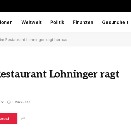
ionen
Weltweit
Politik
Finanzen
Gesundheit
 im Restaurant Lohninger ragt heraus
estaurant Lohninger ragt
are
3 Mins Read
erest