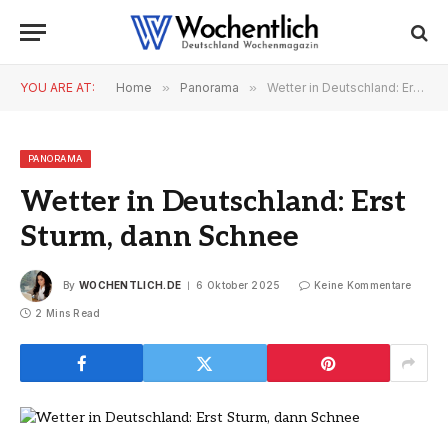
YOU ARE AT:
Home
»
Panorama
»
Wetter in Deutschland: Erst Sturm, dann Schnee
PANORAMA
Wetter in Deutschland: Erst
Sturm, dann Schnee
By
WOCHENTLICH.DE
6 Oktober 2025
Keine Kommentare
2 Mins Read