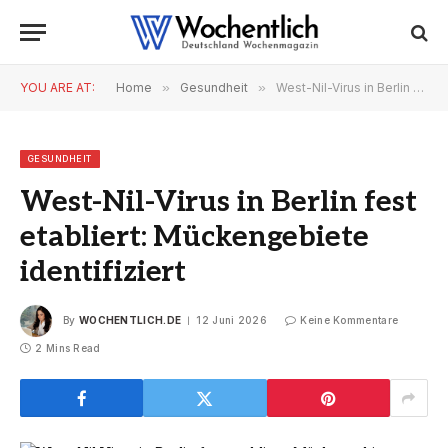
YOU ARE AT:
Home
»
Gesundheit
»
West-Nil-Virus in Berlin fest etabliert: Mückengebiete identifiziert
GESUNDHEIT
West-Nil-Virus in Berlin fest
etabliert: Mückengebiete
identifiziert
By
WOCHENTLICH.DE
12 Juni 2026
Keine Kommentare
2 Mins Read