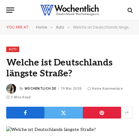
YOU ARE AT:
Home
»
Auto
»
Welche ist Deutschlands längste Straße?
AUTO
Welche ist Deutschlands
längste Straße?
By
WOCHENTLICH.DE
19 Mai 2026
Keine Kommentare
3 Mins Read