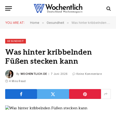
YOU ARE AT:
Home
»
Gesundheit
»
Was hinter kribbelnden Füßen stecken kann
GESUNDHEIT
Was hinter kribbelnden
Füßen stecken kann
By
WOCHENTLICH.DE
7 Juni 2026
Keine Kommentare
4 Mins Read