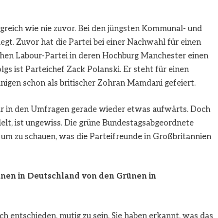
lgreich wie nie zuvor. Bei den jüngsten Kommunal- und
gt. Zuvor hat die Partei bei einer Nachwahl für einen
schen Labour-Partei in deren Hochburg Manchester einen
lgs ist Parteichef Zack Polanski. Er steht für einen
nigen schon als britischer Zohran Mamdani gefeiert.
ar in den Umfragen gerade wieder etwas aufwärts. Doch
elt, ist ungewiss. Die grüne Bundestagsabgeordnete
, um zu schauen, was die Parteifreunde in Großbritannien
rünen in Deutschland von den Grünen in
ich entschieden, mutig zu sein. Sie haben erkannt, was das