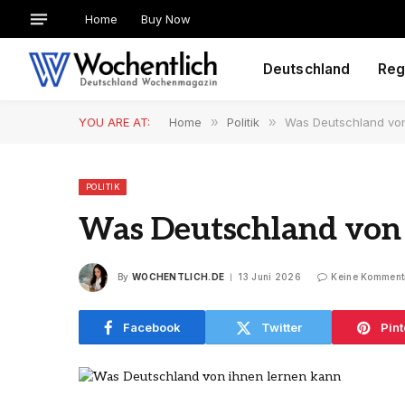
Home
Buy Now
Deutschland
Reg
YOU ARE AT:
Home
»
Politik
»
Was Deutschland von
POLITIK
Was Deutschland von 
By
WOCHENTLICH.DE
13 Juni 2026
Keine Komment
Facebook
Twitter
Pint