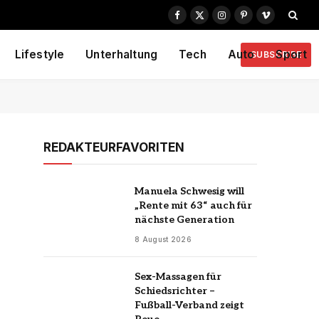
Facebook
X
Instagram
Pinterest
Vimeo
(Twitter)
Lifestyle
Unterhaltung
Tech
Auto
Sport
SUBSCRIBE
REDAKTEURFAVORITEN
Manuela Schwesig will
„Rente mit 63“ auch für
nächste Generation
8 August 2026
Sex-Massagen für
Schiedsrichter –
Fußball-Verband zeigt