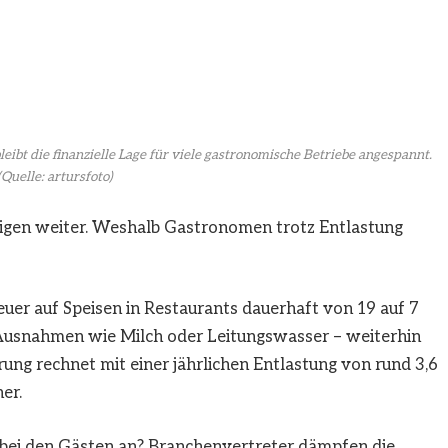
ibt die finanzielle Lage für viele gastronomische Betriebe angespannt.
(Quelle: artursfoto)
steigen weiter. Weshalb Gastronomen trotz Entlastung
uer auf Speisen in Restaurants dauerhaft von 19 auf 7
 Ausnahmen wie Milch oder Leitungswasser – weiterhin
rung rechnet mit einer jährlichen Entlastung von rund 3,6
er.
 bei den Gästen an? Branchenvertreter dämpfen die