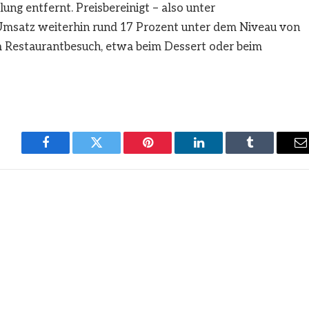
ng entfernt. Preisbereinigt – also unter
r Umsatz weiterhin rund 17 Prozent unter dem Niveau von
m Restaurantbesuch, etwa beim Dessert oder beim
Facebook
Twitter
Pinterest
LinkedIn
Tumblr
E