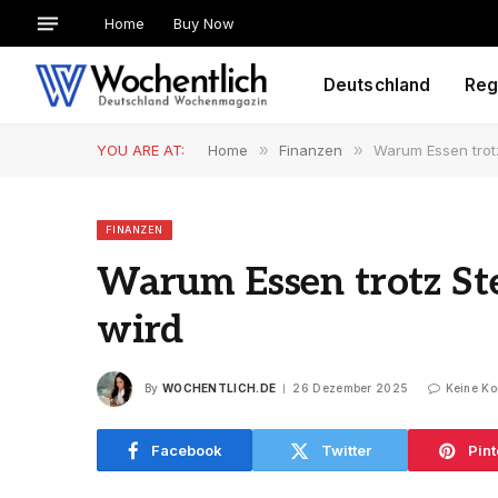
Home
Buy Now
Deutschland
Reg
YOU ARE AT:
Home
»
Finanzen
»
Warum Essen trot
FINANZEN
Warum Essen trotz St
wird
By
WOCHENTLICH.DE
26 Dezember 2025
Keine K
Facebook
Twitter
Pint