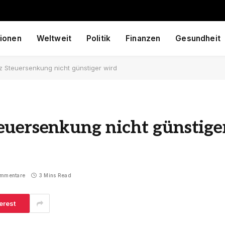
ionen
Weltweit
Politik
Finanzen
Gesundheit
z Steuersenkung nicht günstiger wird
euersenkung nicht günstige
ommentare
3 Mins Read
erest