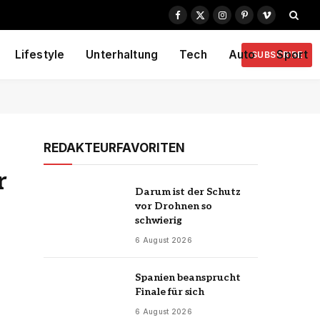
Facebook
X
Instagram
Pinterest
Vimeo
(Twitter)
Lifestyle
Unterhaltung
Tech
Auto
Sport
SUBSCRIBE
REDAKTEURFAVORITEN
r
Darum ist der Schutz
vor Drohnen so
schwierig
6 August 2026
Spanien beansprucht
Finale für sich
6 August 2026