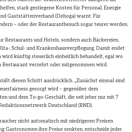
helfen, stark gestiegene Kosten für Personal, Energie
und Gaststättenverband (Dehoga) warnt: Für
dern – oder der Restaurantbesuch sogar teurer werden.
ur Restaurants und Hotels, sondern auch Bäckereien,
Kita-, Schul- und Krankenhausverpflegung. Damit endet
wird künftig steuerlich einheitlich behandelt, egal wo
im Restaurant verzehrt oder mitgenommen wird.
üßt diesen Schritt ausdrücklich. „Zunächst einmal sind
teuerfairness gesorgt wird – gegenüber dem
ten und dem To-go-Geschäft, die seit jeher nur mit 7
m Redaktionsnetzwerk Deutschland (RND).
braucher nicht automatisch mit niedrigeren Preisen
g Gastronomen ihre Preise senkten, entscheide jeder