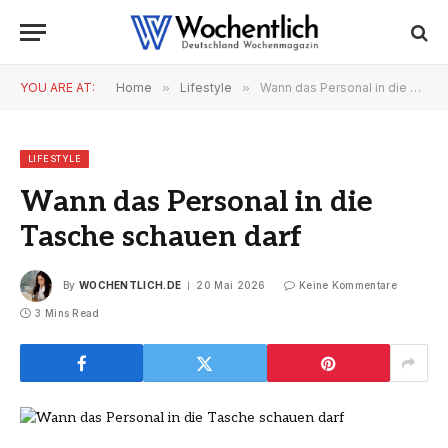
YOU ARE AT:
Home
»
Lifestyle
»
Wann das Personal in die Tasche schauen darf
LIFESTYLE
Wann das Personal in die
Tasche schauen darf
By
WOCHENTLICH.DE
20 Mai 2026
Keine Kommentare
3 Mins Read