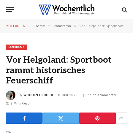
YOU ARE AT:
Home
»
Panorama
»
Vor Helgoland: Sportboot rammt historisches Feuerschiff
PANORAMA
Vor Helgoland: Sportboot
rammt historisches
Feuerschiff
By
WOCHENTLICH.DE
8 Juni 2026
Keine Kommentare
2 Mins Read