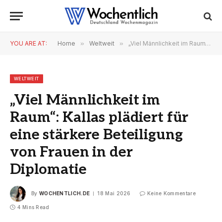
YOU ARE AT:
Home
»
Weltweit
»
„Viel Männlichkeit im Raum“: Kallas plädiert für eine stärkere Beteiligung von Frauen in der Diplomatie
WELTWEIT
„Viel Männlichkeit im
Raum“: Kallas plädiert für
eine stärkere Beteiligung
von Frauen in der
Diplomatie
By
WOCHENTLICH.DE
18 Mai 2026
Keine Kommentare
4 Mins Read