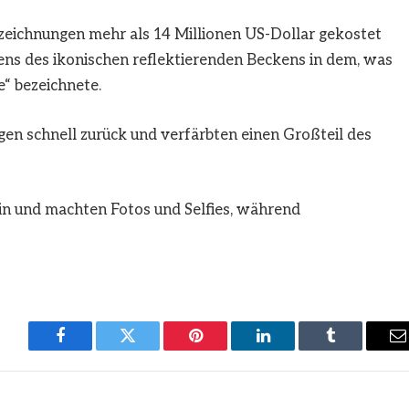
fzeichnungen mehr als 14 Millionen US-Dollar gekostet
ens des ikonischen reflektierenden Beckens in dem, was
“ bezeichnete.
en schnell zurück und verfärbten einen Großteil des
hin und machten Fotos und Selfies, während
Facebook
Twitter
Pinterest
LinkedIn
Tumblr
E