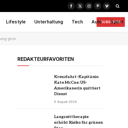
Facebook
X
Instagram
Pinterest
Vimeo
(Twitter)
Lifestyle
Unterhaltung
Tech
Auto
Sport
SUBSCRIBE
rung grün
REDAKTEURFAVORITEN
Kreuzfahrt-Kapitänin
Kate McCue: US-
Amerikanerin quittiert
Dienst
6 August 2026
Langzeittherapie
erhöht Risiko für grünen