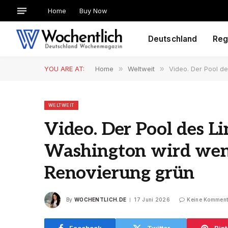
Home
Buy Now
Deutschland
Reg
YOU ARE AT:
Home
»
Weltweit
»
Video. Der Pool d
WELTWEIT
Video. Der Pool des L
Washington wird wen
Renovierung grün
By
WOCHENTLICH.DE
17 Juni 2026
Keine Komment
Facebook
Twitter
Pint