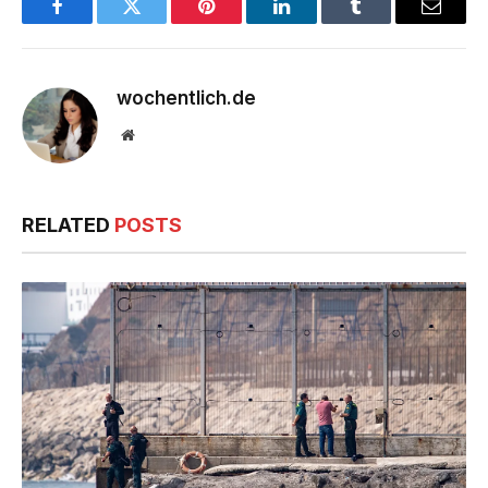
Facebook
Twitter
Pinterest
LinkedIn
Tumblr
Email
wochentlich.de
Website
RELATED
POSTS