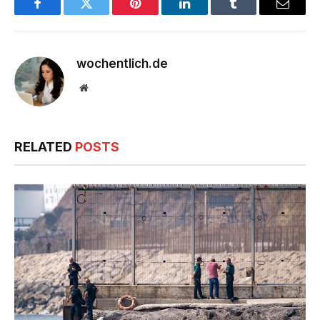
Facebook
Twitter
Pinterest
LinkedIn
Tumblr
Email
wochentlich.de
Website
RELATED
POSTS