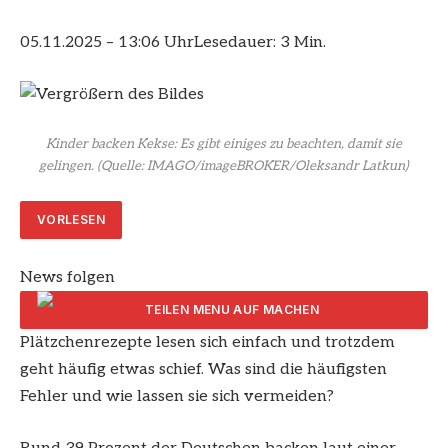
05.11.2025 – 13:06 Uhr
Lesedauer: 3 Min.
Kinder backen Kekse: Es gibt einiges zu beachten, damit sie
gelingen.
(Quelle: IMAGO/imageBROKER/Oleksandr Latkun)
VORLESEN
News folgen
Plätzchenrezepte lesen sich einfach und trotzdem
ARTIKEL TEILEN
geht häufig etwas schief. Was sind die häufigsten
Fehler und wie lassen sie sich vermeiden?