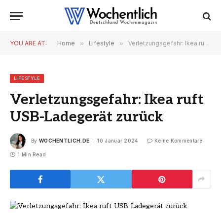
YOU ARE AT:
Home
»
Lifestyle
»
Verletzungsgefahr: Ikea ruft USB-Ladegerät zurück
LIFESTYLE
Verletzungsgefahr: Ikea ruft
USB-Ladegerät zurück
By
WOCHENTLICH.DE
10 Januar 2024
Keine Kommentare
1 Min Read