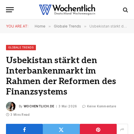
YOU ARE AT:
Home
»
Globale Trends
»
Usbekistan stärkt den Interbankenmarkt im Rahmen der Reformen des Finanzsystems
GLOBALE TRENDS
Usbekistan stärkt den
Interbankenmarkt im
Rahmen der Reformen des
Finanzsystems
By
WOCHENTLICH.DE
3 Mai 2026
Keine Kommentare
3 Mins Read