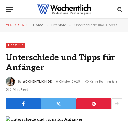
YOU ARE AT:
Home
»
Lifestyle
»
Unterschiede und Tipps für Anfänger
LIFESTYLE
Unterschiede und Tipps für
Anfänger
By
WOCHENTLICH.DE
6 Oktober 2025
Keine Kommentare
3 Mins Read