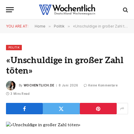
YOU ARE AT:
Home
»
Politik
»
«Unschuldige in großer Zahl töten»
POLITIK
«Unschuldige in großer Zahl
töten»
By
WOCHENTLICH.DE
8 Juni 2026
Keine Kommentare
3 Mins Read